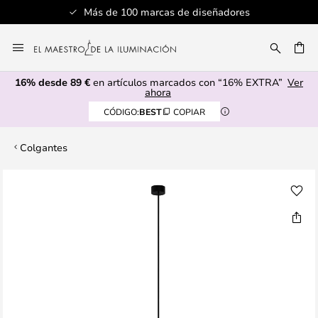
Más de 100 marcas de diseñadores
Ir
al
CAR
contenido
16% desde 89 €
en artículos marcados con “16% EXTRA”
Ver
ahora
CÓDIGO:
BEST
COPIAR
Colgantes
Saltar
al
final
de
la
galería
de
imágenes