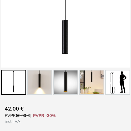
Saltar
42,00 €
al
PVPR -30%
PVPR
60,00 €
comienzo
incl. IVA
de