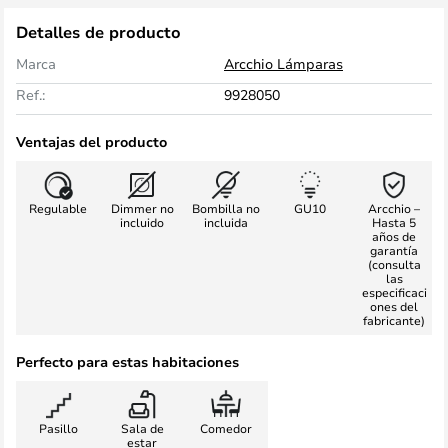
Detalles de producto
Marca
Arcchio Lámparas
Ref.:
9928050
Ventajas del producto
Regulable
Dimmer no
Bombilla no
GU10
Arcchio –
incluido
incluida
Hasta 5
años de
garantía
(consulta
las
especificaci
ones del
fabricante)
Perfecto para estas habitaciones
Pasillo
Sala de
Comedor
estar