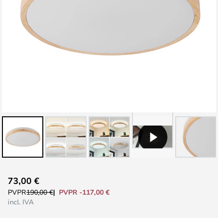
Saltar
73,00 €
al
PVPR -117,00 €
PVPR
190,00 €
comienzo
incl. IVA
de