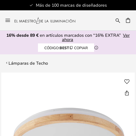
s de diseñadores
Servicio al cliente p
Ir
al
CAR
contenido
16% desde 89 €
en artículos marcados con “16% EXTRA”
Ver
ahora
CÓDIGO:
BEST
COPIAR
Lámparas de Techo
Saltar
al
final
de
la
galería
de
imágenes