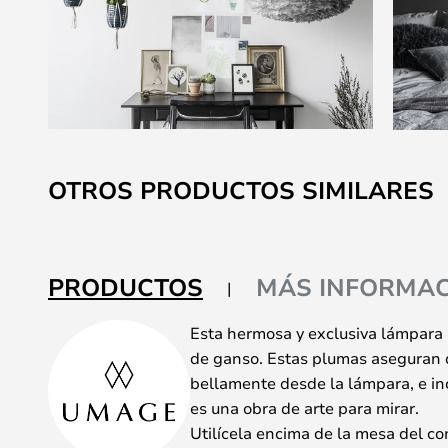
Saltar
al
OTROS PRODUCTOS SIMILARES
comienzo
de
la
galería
PRODUCTOS
MÁS INFORMAC
de
imágenes
Esta hermosa y exclusiva lámpara
de ganso. Estas plumas aseguran q
bellamente desde la lámpara, e in
es una obra de arte para mirar.
Utilícela encima de la mesa del co