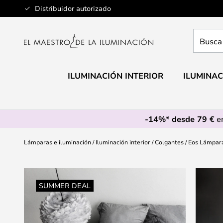
Ir
Distribuidor autorizado
al
contenido
Busca
aquí
tu
lámpar
ILUMINACIÓN INTERIOR
ILUMINAC
-14%* desde 79 €
en
Lámparas e iluminación
Iluminación interior
Colgantes
Eos Lámpar
Saltar
al
SUMMER DEAL
final
de