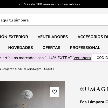
Más de 100 marcas de diseñadores
a
IÓN EXTERIOR
VENTILADORES
ACCESORIOS D
NOVEDADES
OFERTAS
PROFESSIONAL
 artículos marcados con “-14% EXTRA”
Ver ahora
CÓDIG
a Colgante Medium Gris/Negro - UMAGE
Eos Lámpara C