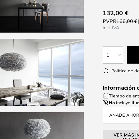
132,00 €
PVPR
166,00 €
incl. IVA
1
Política de d
Información 
Tiempo de entr
No
incluye
ilu
AÑADE AHORA
VER MÁS I