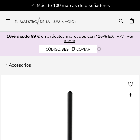
Más de 100 marcas de diseñadores
Ir
al
CAR
contenido
16% desde 89 €
en artículos marcados con “16% EXTRA”
Ver
ahora
CÓDIGO:
BEST
COPIAR
Accesorios
Saltar
al
final
de
la
galería
de
imágenes