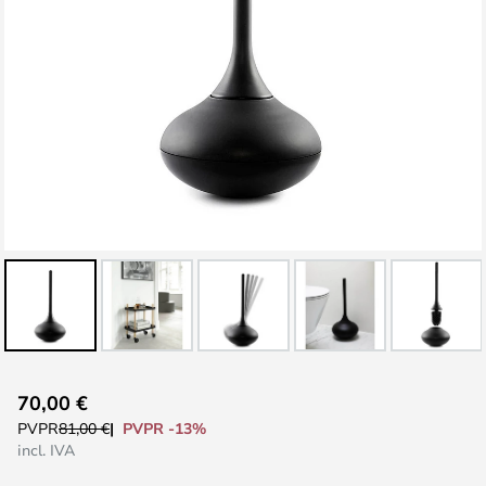
Saltar
70,00 €
al
PVPR -13%
PVPR
81,00 €
comienzo
incl. IVA
de