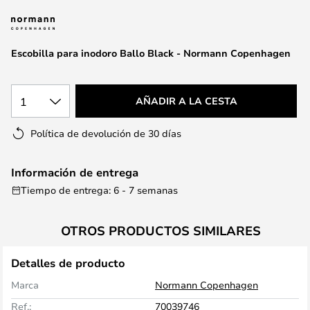
la
galería
de
Escobilla para inodoro Ballo Black - Normann Copenhagen
imágenes
1
AÑADIR A LA CESTA
Política de devolución de 30 días
Información de entrega
Tiempo de entrega: 6 - 7 semanas
OTROS PRODUCTOS SIMILARES
Detalles de producto
Marca
Normann Copenhagen
Ref.:
70039746