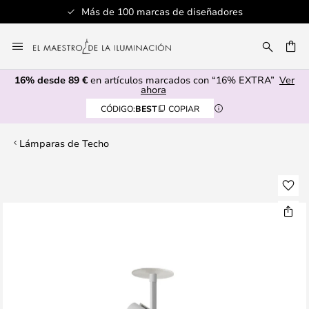
Más de 100 marcas de diseñadores
Ir
al
CAR
contenido
16% desde 89 €
en artículos marcados con “16% EXTRA”
Ver
ahora
CÓDIGO:
BEST
COPIAR
Lámparas de Techo
Saltar
al
final
de
la
galería
de
imágenes