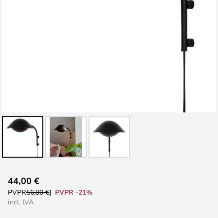
Saltar
44,00 €
al
PVPR -21%
PVPR
56,00 €
comienzo
incl. IVA
de