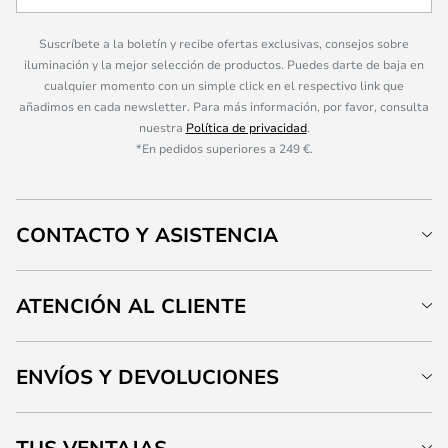
Suscríbete a la boletín y recibe ofertas exclusivas, consejos sobre
iluminación y la mejor selección de productos. Puedes darte de baja en
cualquier momento con un simple click en el respectivo link que
añadimos en cada newsletter. Para más información, por favor, consulta
nuestra
Política de privacidad
.
*En pedidos superiores a 249 €.
CONTACTO Y ASISTENCIA
ATENCIÓN AL CLIENTE
ENVÍOS Y DEVOLUCIONES
TUS VENTAJAS