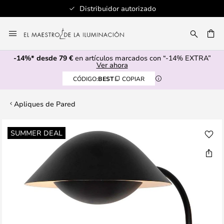
Distribuidor autorizado
Ir
al
CAR
contenido
-14%* desde 79 €
en artículos marcados con “-14% EXTRA”
Ver ahora
CÓDIGO:
BEST
COPIAR
Apliques de Pared
Saltar
SUMMER DEAL
al
final
de
la
galería
de
imágenes