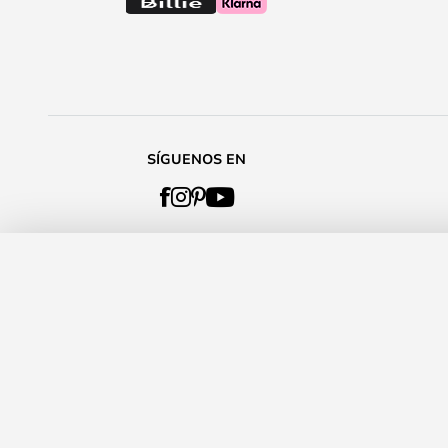
SÍGUENOS EN
Ginger A Aplique de Pared XL Roble -
Tiempo de entrega: 13 - 18 días laborable
NOVEDADES
Audo Copenhagen
Verner Panton
Relación de calidad-precio
Accesorios de Casa