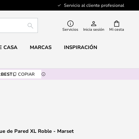
Servicio al cliente profesional
BUSCAR
Servicios
Inicia sesión
Mi cesta
E CASA
MARCAS
INSPIRACIÓN
:
BEST
COPIAR
ue de Pared XL Roble - Marset