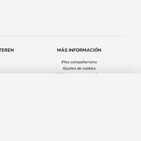
TEREN
MÁS INFORMACIÓN
#Yes compañerismo
Ajustes de cookies
B2B Lampemesteren Pro
Cooperación comercial
710,00 €
AÑADIR A LA CESTA
PR
2.011,00 €