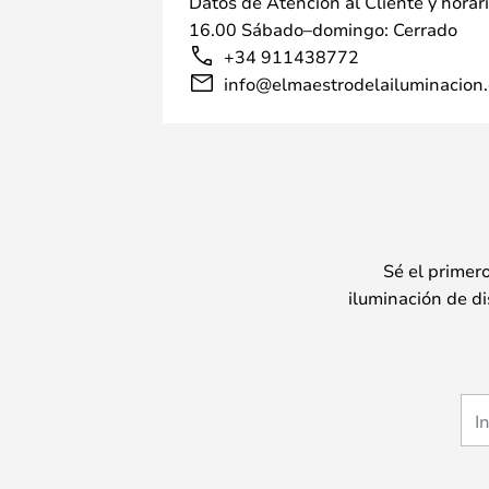
Datos de Atención al Cliente y horar
16.00 Sábado–domingo: Cerrado
+34 911438772
info@elmaestrodelailuminacion.
Sé el primer
iluminación de di