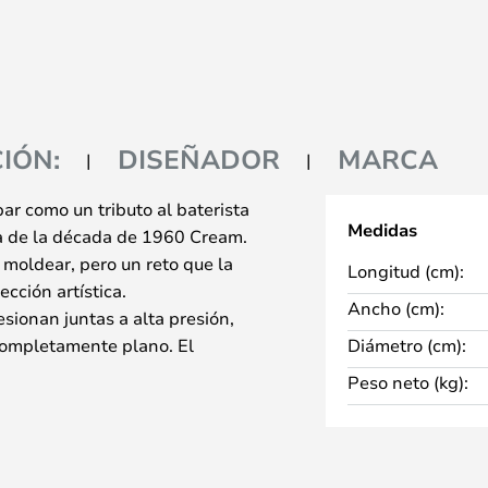
IÓN:
DISEÑADOR
MARCA
ar como un tributo al baterista
Medidas
ca de la década de 1960 Cream.
e moldear, pero un reto que la
Longitud (cm):
ección artística.
Ancho (cm):
sionan juntas a alta presión,
completamente plano. El
Diámetro (cm):
4 mm de grosor: un interior
Peso neto (kg):
de madera de alta calidad.
na luz indirecta que ilumina