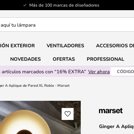
Más de 100 marcas de diseñadores
a
IÓN EXTERIOR
VENTILADORES
ACCESORIOS D
NOVEDADES
OFERTAS
PROFESSIONAL
 artículos marcados con “16% EXTRA”
Ver ahora
CÓDIGO
er A Aplique de Pared XL Roble - Marset
Ginger A Apliq