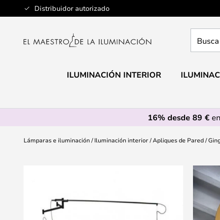
Ir
Distribuidor autorizado
al
contenido
Busca
aquí
tu
lámpar
ILUMINACIÓN INTERIOR
ILUMINAC
16% desde 89 €
en
Lámparas e iluminación
Iluminación interior
Apliques de Pared
Ging
Saltar
al
final
de