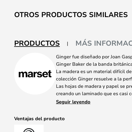
Saltar
al
OTROS PRODUCTOS SIMILARES
comienzo
de
la
galería
PRODUCTOS
MÁS INFORMAC
de
imágenes
Ginger fue diseñado por Joan Gasp
Ginger Baker de la banda británi
La madera es un material difícil d
colección Ginger resuelve a la perf
Las hojas de madera y papel se pre
creando un laminado que es casi 
resultado es una pantalla de solo 
Seguir leyendo
blanco y un exterior con acabado 
Obtienes una pantalla que emite u
Ventajas del producto
discretamente la habitación.