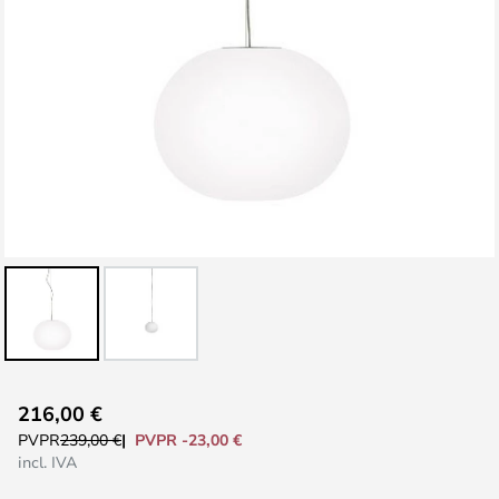
Saltar
216,00 €
al
PVPR -23,00 €
PVPR
239,00 €
comienzo
incl. IVA
de