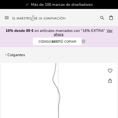
Más de 100 marcas de diseñadores
Ir
al
CAR
contenido
16% desde 89 €
en artículos marcados con “16% EXTRA”
Ver
ahora
CÓDIGO:
BEST
COPIAR
Colgantes
Saltar
al
final
de
la
galería
de
imágenes