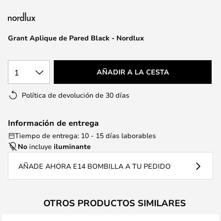
la
galería
de
Grant Aplique de Pared Black - Nordlux
imágenes
1
AÑADIR A LA CESTA
Política de devolución de 30 días
Información de entrega
Tiempo de entrega: 10 - 15 días laborables
No
incluye
iluminante
AÑADE AHORA E14 BOMBILLA A TU PEDIDO
OTROS PRODUCTOS SIMILARES