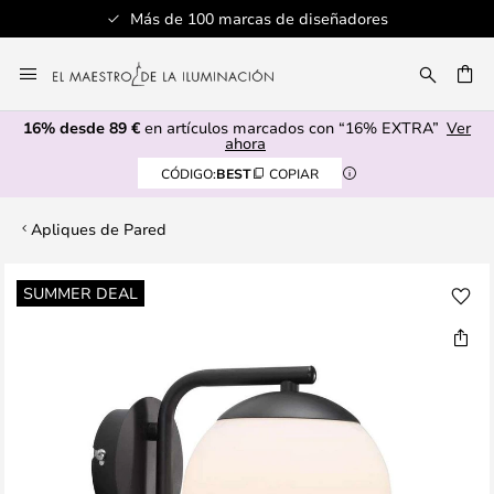
Más de 100 marcas de diseñadores
Ir
al
CAR
contenido
16% desde 89 €
en artículos marcados con “16% EXTRA”
Ver
ahora
CÓDIGO:
BEST
COPIAR
Apliques de Pared
Saltar
SUMMER DEAL
al
final
de
la
galería
de
imágenes