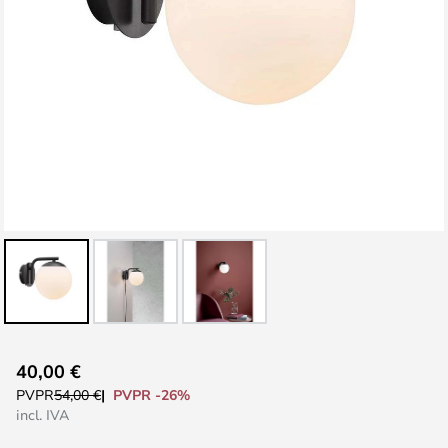
Saltar
40,00 €
al
PVPR -26%
PVPR
54,00 €
comienzo
incl. IVA
de