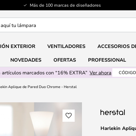
Más de 100 marcas de diseñadores
a
IÓN EXTERIOR
VENTILADORES
ACCESORIOS D
NOVEDADES
OFERTAS
PROFESSIONAL
 artículos marcados con “16% EXTRA”
Ver ahora
CÓDIGO
lekin Aplique de Pared Duo Chrome - Herstal
Harlekin Apli