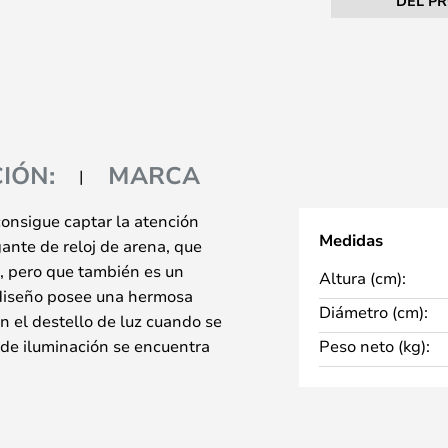
DEL P
IÓN:
MARCA
consigue captar la atención
Medidas
nte de reloj de arena, que
a, pero que también es un
Altura (cm):
l diseño posee una hermosa
Diámetro (cm):
n el destello de luz cuando se
de iluminación se encuentra
Peso neto (kg):
ue consiguen emitir la luz en una
ue se envía hacia la pared en un
 ello consigue que la lámpara de
iluminación de acento, tanto en