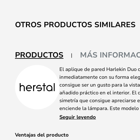
OTROS PRODUCTOS SIMILARES
PRODUCTOS
MÁS INFORMAC
El aplique de pared Harlekin Duo 
inmediatamente con su forma elega
consigue ser un gusto para la vist
añadido práctico en el interior. E
simetría que consigue apreciarse e
enciende la lámpara. Este modelo 
equipado con dos fuentes de luz q
Seguir leyendo
combinación de up- y downlight, q
destello hermoso e indirecto. Todo
Ventajas del producto
pared Harlekin sea perfecta como 