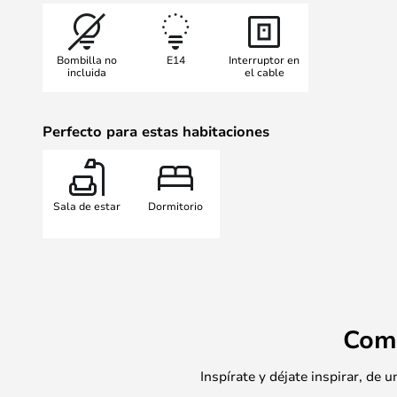
espacios amplios como en salas de
La pantalla, al estar fabricada en v
Bombilla no
E14
Interruptor en
también a través de ella, consigu
incluida
el cable
se acentúe de forma hermosa. La 
con un casquillo estándar, para as
Perfecto para estas habitaciones
uno desee.
La lámpara de pared Harlekin es u
iluminación daneses de Herstal. L
disponible en diversas variantes 
Sala de estar
Dormitorio
Com
Inspírate y déjate inspirar, de