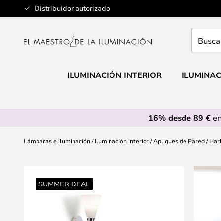
Ir
Distribuidor autorizado
al
contenido
Busca
aquí
tu
lámpar
ILUMINACIÓN INTERIOR
ILUMINAC
16% desde 89 €
en
Lámparas e iluminación
Iluminación interior
Apliques de Pared
Har
Saltar
al
SUMMER DEAL
final
de