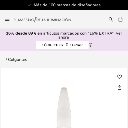
Más de 100 marcas de diseñadores
Ir
al
CAR
contenido
16% desde 89 €
en artículos marcados con “16% EXTRA”
Ver
ahora
CÓDIGO:
BEST
COPIAR
Colgantes
Saltar
al
final
de
la
galería
de
imágenes