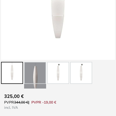
Saltar
325,00 €
al
PVPR -19,00 €
PVPR
344,00 €
comienzo
incl. IVA
de