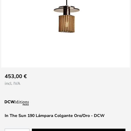
Saltar
453,00 €
al
incl. IVA
comienzo
de
la
galería
de
In The Sun 190 Lámpara Colgante Oro/Oro - DCW
imágenes