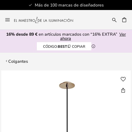
Más de 100 marcas de diseñadores
Ir
al
CAR
contenido
16% desde 89 €
en artículos marcados con “16% EXTRA”
Ver
ahora
CÓDIGO:
BEST
COPIAR
Colgantes
Saltar
al
final
de
la
galería
de
imágenes