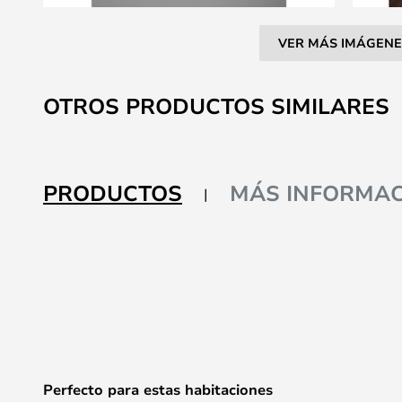
VER MÁS IMÁGENE
Saltar
al
OTROS PRODUCTOS SIMILARES
comienzo
de
la
galería
PRODUCTOS
MÁS INFORMAC
de
imágenes
Perfecto para estas habitaciones