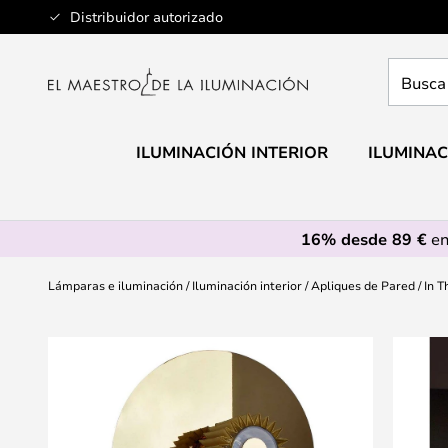
Ir
Distribuidor autorizado
al
contenido
Busca
aquí
tu
lámpar
ILUMINACIÓN INTERIOR
ILUMINAC
16% desde 89 €
en
Lámparas e iluminación
Iluminación interior
Apliques de Pared
In 
Saltar
al
final
de