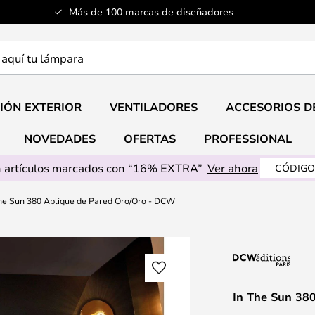
Más de 100 marcas de diseñadores
a
IÓN EXTERIOR
VENTILADORES
ACCESORIOS D
NOVEDADES
OFERTAS
PROFESSIONAL
 artículos marcados con “16% EXTRA”
Ver ahora
CÓDIGO
The Sun 380 Aplique de Pared Oro/Oro - DCW
In The Sun 38