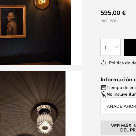
595,00 €
incl. IVA
1
Política de d
Información 
Tiempo de ent
No
incluye
ilu
AÑADE AHOR
VER MÁS I
DEL P