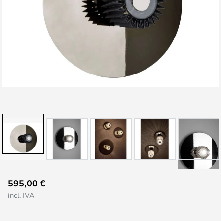
Saltar
595,00 €
al
incl. IVA
comienzo
de