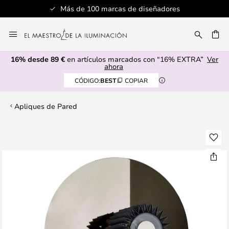
Más de 100 marcas de diseñadores
Ir
al
CAR
contenido
16% desde 89 €
en artículos marcados con “16% EXTRA”
Ver
ahora
CÓDIGO:
BEST
COPIAR
Apliques de Pared
Saltar
al
final
de
la
galería
de
imágenes