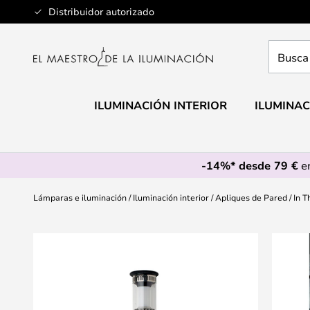
Ir
Distribuidor autorizado
al
contenido
Busca
aquí
tu
lámpar
ILUMINACIÓN INTERIOR
ILUMINAC
-14%* desde 79 €
en
Lámparas e iluminación
Iluminación interior
Apliques de Pared
In T
Saltar
al
final
de