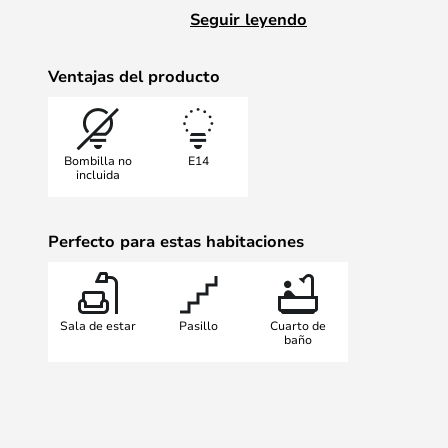
maravillosas de una novela de Juli
Seguir leyendo
Flemming Q.
Colgado en su hogar, el estilo de 
Ventajas del producto
suave luz acogedora se difumina s
consigue crear una atmósfera agra
compacto, es fácil encontrar un lu
Bombilla no
E14
flexible In The Tube que añade a 
incluida
elegancia.
Perfecto para estas habitaciones
Sala de estar
Pasillo
Cuarto de
baño