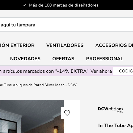
Más de 100 marcas de diseñadores
a
IÓN EXTERIOR
VENTILADORES
ACCESORIOS D
NOVEDADES
OFERTAS
PROFESSIONAL
 artículos marcados con “-14% EXTRA”
Ver ahora
CÓDIG
he Tube Apliques de Pared Silver Mesh - DCW
In The Tube A