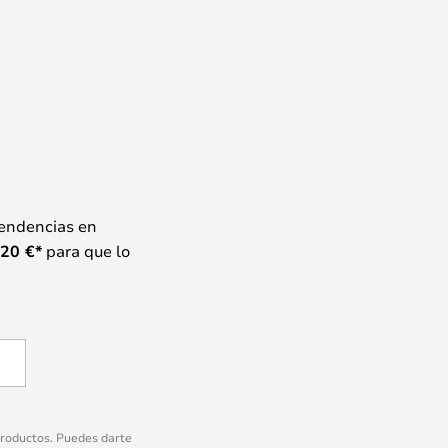
tendencias en
20
€*
para que lo
 productos. Puedes darte