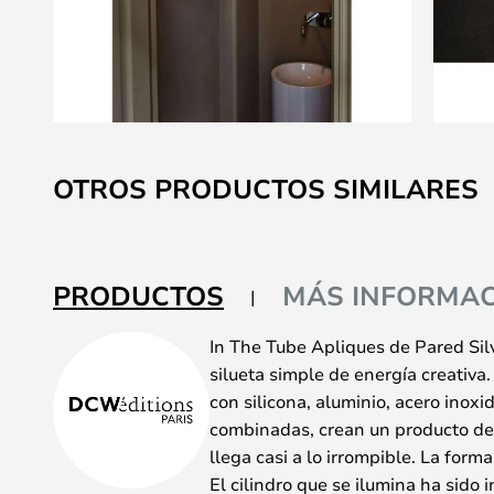
Saltar
al
OTROS PRODUCTOS SIMILARES
comienzo
de
la
galería
PRODUCTOS
MÁS INFORMAC
de
imágenes
In The Tube Apliques de Pared Sil
silueta simple de energía creativa
con silicona, aluminio, acero inoxid
combinadas, crean un producto de 
llega casi a lo irrompible. La form
El cilindro que se ilumina ha sido