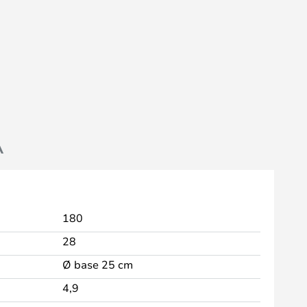
A
180
28
Ø base 25 cm
4,9