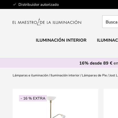
Ir
Distribuidor autorizado
al
contenido
Busca
aquí
tu
lámpar
ILUMINACIÓN INTERIOR
ILUMINAC
16% desde 89 €
en
Lámparas e iluminación
Iluminación interior
Lámparas de Pie
Jost 
Saltar
al
- 16 % EXTRA
final
de