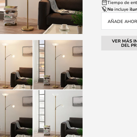
Tiempo de entr
No
incluye
ilu
AÑADE AHORA
VER MÁS I
DEL P