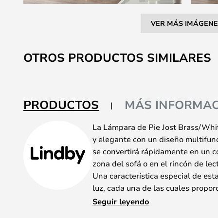
VER MÁS IMÁGENE
Saltar
al
OTROS PRODUCTOS SIMILARES
comienzo
de
la
galería
PRODUCTOS
MÁS INFORMAC
de
imágenes
La Lámpara de Pie Jost Brass/Wh
y elegante con un diseño multifun
se convertirá rápidamente en un 
zona del sofá o en el rincón de lec
Una característica especial de es
luz, cada una de las cuales propor
iluminación. La Lámpara tiene una
Seguir leyendo
marco en acabado de latón brillan