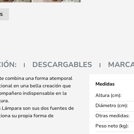
S
IÓN:
DESCARGABLES
MARC
ite combina una forma atemporal
Medidas
cional en una bella creación que
compañero indispensable en la
Altura (cm):
tura.
Diámetro (cm):
ta Lámpara son sus dos fuentes de
ciona su propia forma de
Otras medidas:
 base redonda y un esbelto
Peso neto (kg):
te que termina en dos pantallas