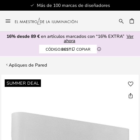
Más de 100 marcas de diseñadores
Ir
al
CAR
contenido
16% desde 89 €
en artículos marcados con “16% EXTRA”
Ver
ahora
CÓDIGO:
BEST
COPIAR
Apliques de Pared
Saltar
SUMMER DEAL
al
final
de
la
galería
de
imágenes