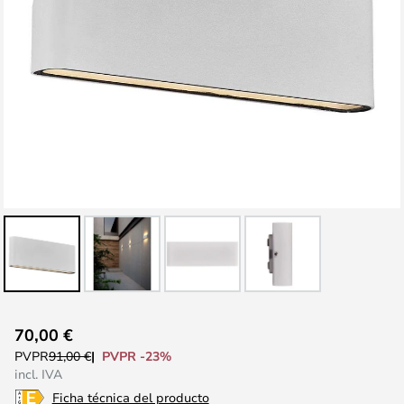
Saltar
70,00 €
al
PVPR -23%
PVPR
91,00 €
comienzo
incl. IVA
de
Ficha técnica del producto