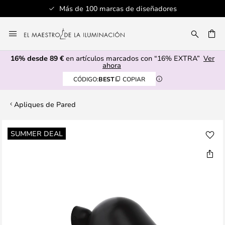
Más de 100 marcas de diseñadores
Ir
al
CAR
contenido
16% desde 89 €
en artículos marcados con “16% EXTRA”
Ver
ahora
CÓDIGO:
BEST
COPIAR
Apliques de Pared
Saltar
SUMMER DEAL
al
final
de
la
galería
de
imágenes