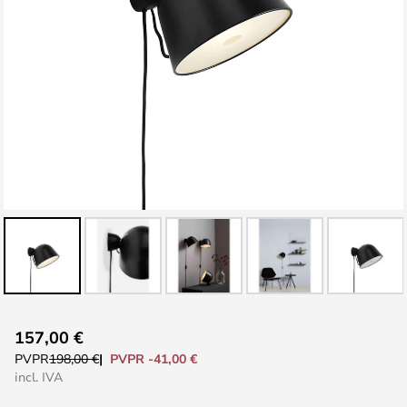
Saltar
157,00 €
al
PVPR -41,00 €
PVPR
198,00 €
comienzo
incl. IVA
de