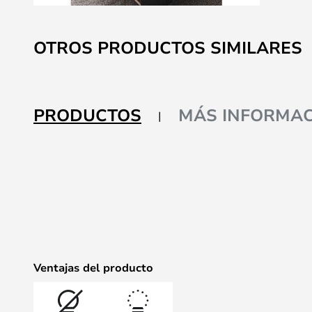
Saltar
al
OTROS PRODUCTOS SIMILARES
comienzo
de
la
galería
PRODUCTOS
MÁS INFORMAC
de
imágenes
Ventajas del producto