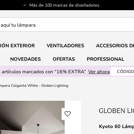
Más de 100 marcas de diseñadores
a
IÓN EXTERIOR
VENTILADORES
ACCESORIOS D
NOVEDADES
OFERTAS
PROFESSIONAL
 artículos marcados con “16% EXTRA”
Ver ahora
CÓDIGO
mpara Colgante White - Globen Lighting
Kyoto 60 Lámp