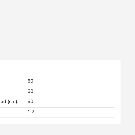
60
60
dad (cm):
60
1,2