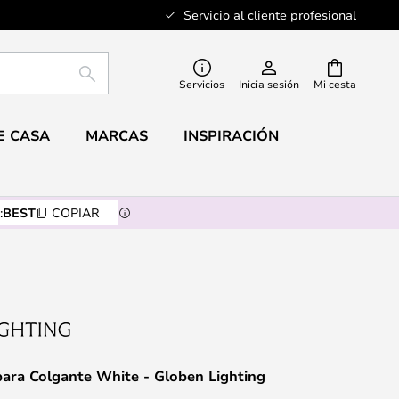
Servicio al cliente profesional
BUSCAR
Servicios
Inicia sesión
Mi cesta
E CASA
MARCAS
INSPIRACIÓN
:
BEST
COPIAR
ara Colgante White - Globen Lighting