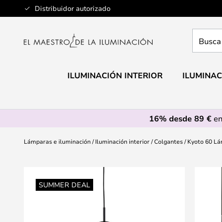
Ir
Distribuidor autorizado
al
contenido
Busca
aquí
tu
lámpar
ILUMINACIÓN INTERIOR
ILUMINAC
16% desde 89 €
en
Lámparas e iluminación
Iluminación interior
Colgantes
Kyoto 60 Lá
Saltar
al
SUMMER DEAL
final
de