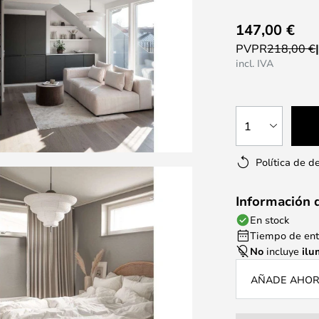
147,00 €
PVPR
218,00 €
incl. IVA
1
Política de d
Información 
En stock
Tiempo de entr
No
incluye
ilu
AÑADE AHORA