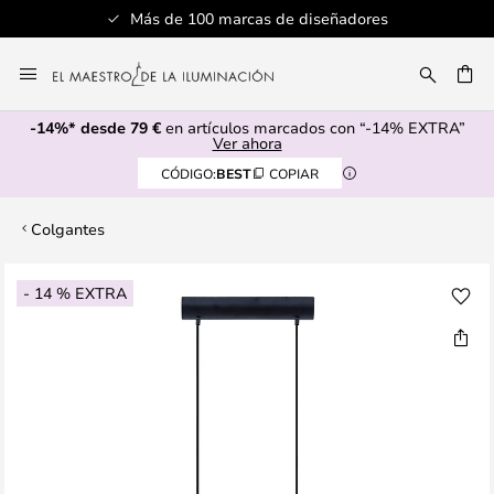
Más de 100 marcas de diseñadores
Ir
al
CAR
contenido
-14%* desde 79 €
en artículos marcados con “-14% EXTRA”
Ver ahora
CÓDIGO:
BEST
COPIAR
Colgantes
Saltar
- 14 % EXTRA
al
final
de
la
galería
de
imágenes