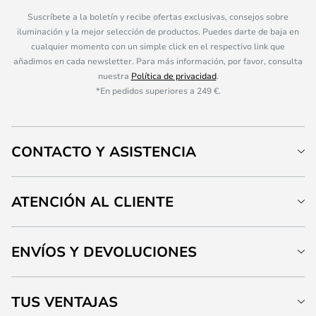
Suscríbete a la boletín y recibe ofertas exclusivas, consejos sobre
iluminación y la mejor selección de productos. Puedes darte de baja en
cualquier momento con un simple click en el respectivo link que
añadimos en cada newsletter. Para más información, por favor, consulta
nuestra
Política de privacidad
.
*En pedidos superiores a 249 €.
CONTACTO Y ASISTENCIA
ATENCIÓN AL CLIENTE
ENVÍOS Y DEVOLUCIONES
TUS VENTAJAS