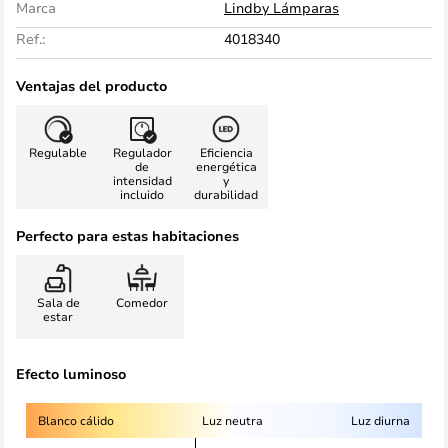
Marca
Lindby Lámparas
Ref.:
4018340
Ventajas del producto
Regulable
Regulador
Eficiencia
de
energética
intensidad
y
incluido
durabilidad
Perfecto para estas habitaciones
Sala de
Comedor
estar
Efecto luminoso
Blanco cálido
Luz neutra
Luz diurna