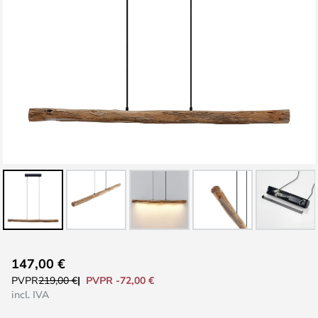
Saltar
147,00 €
al
PVPR -72,00 €
PVPR
219,00 €
comienzo
incl. IVA
de