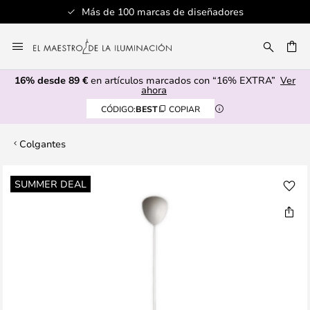
Más de 100 marcas de diseñadores
Ir
al
CAR
contenido
16% desde 89 €
en artículos marcados con “16% EXTRA”
Ver
ahora
CÓDIGO:
BEST
COPIAR
Colgantes
Saltar
SUMMER DEAL
al
final
de
la
galería
de
imágenes