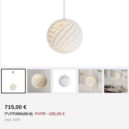
Saltar
715,00 €
al
PVPR -185,00 €
PVPR
900,00 €
comienzo
incl. IVA
de