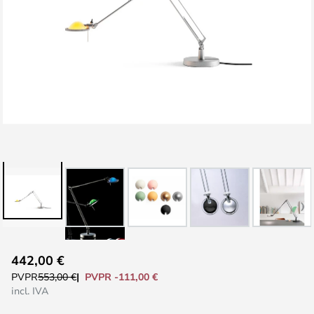
Saltar
442,00 €
al
PVPR -111,00 €
PVPR
553,00 €
comienzo
incl. IVA
de