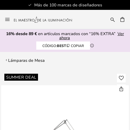
Más de 100 marcas de diseñadores
Ir
al
CAR
contenido
16% desde 89 €
en artículos marcados con “16% EXTRA”
Ver
ahora
CÓDIGO:
BEST
COPIAR
Lámparas de Mesa
Saltar
SUMMER DEAL
al
final
de
la
galería
de
imágenes