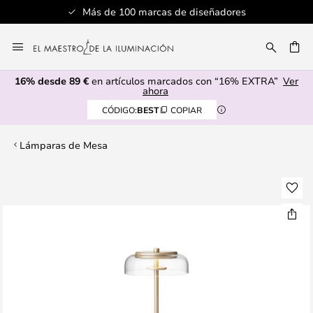
Más de 100 marcas de diseñadores
Ir
al
CAR
contenido
16% desde 89 €
en artículos marcados con “16% EXTRA”
Ver
ahora
CÓDIGO:
BEST
COPIAR
Lámparas de Mesa
Saltar
al
final
de
la
galería
de
imágenes