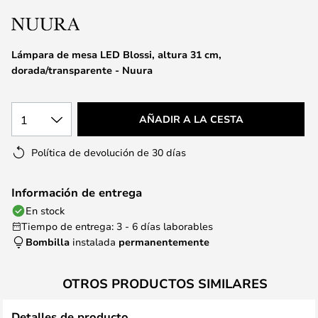
la
galería
de
Lámpara de mesa LED Blossi, altura 31 cm,
imágenes
dorada/transparente - Nuura
1
AÑADIR A LA CESTA
Política de devolución de 30 días
Información de entrega
En stock
Tiempo de entrega: 3 - 6 días laborables
Bombilla
instalada
permanentemente
OTROS PRODUCTOS SIMILARES
Detalles de producto