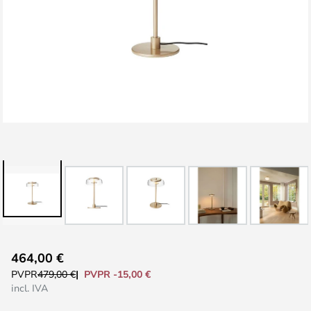
Saltar
464,00 €
al
PVPR -15,00 €
PVPR
479,00 €
comienzo
incl. IVA
de