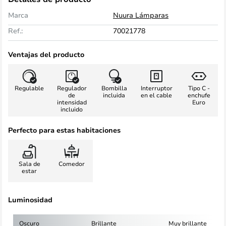
Marca
Nuura Lámparas
Ref.:
70021778
Ventajas del producto
Regulable
Regulador
Bombilla
Interruptor
Tipo C -
de
incluida
en el cable
enchufe
intensidad
Euro
incluido
Perfecto para estas habitaciones
Sala de
Comedor
estar
Luminosidad
Oscuro
Brillante
Muy brillante