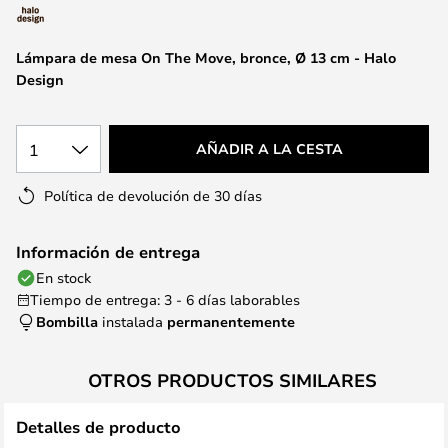
la
galería
de
Lámpara de mesa On The Move, bronce, Ø 13 cm - Halo
imágenes
Design
1
AÑADIR A LA CESTA
Política de devolución de 30 días
Información de entrega
En stock
Tiempo de entrega: 3 - 6 días laborables
Bombilla
instalada
permanentemente
OTROS PRODUCTOS SIMILARES
Detalles de producto