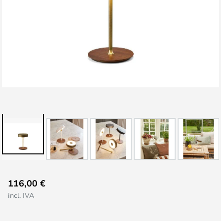
Saltar
116,00 €
al
incl. IVA
comienzo
de