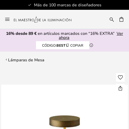
Más de 100 marcas de diseñadores
Ir
al
CAR
contenido
16% desde 89 €
en artículos marcados con “16% EXTRA”
Ver
ahora
CÓDIGO:
BEST
COPIAR
Lámparas de Mesa
Saltar
al
final
de
la
galería
de
imágenes