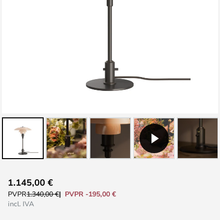
Saltar
1.145,00 €
al
PVPR -195,00 €
PVPR
1.340,00 €
comienzo
incl. IVA
de