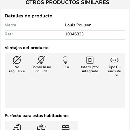
OTROS PRODUCTOS SIMILARES
Detalles de producto
Marca
Louis Poulsen
Ref.:
10046823
Ventajas del producto
No
Bombilla no
E14
Interruptor
Tipo C -
regulable
incluida
integrado
enchufe
Euro
Perfecto para estas habitaciones