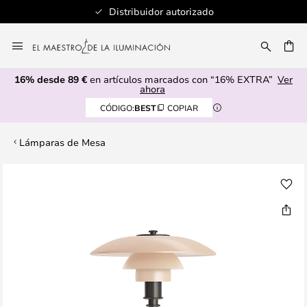
Distribuidor autorizado
Ir
al
CAR
contenido
16% desde 89 €
en artículos marcados con “16% EXTRA”
Ver
ahora
CÓDIGO:
BEST
COPIAR
Lámparas de Mesa
Saltar
al
final
de
la
galería
de
imágenes