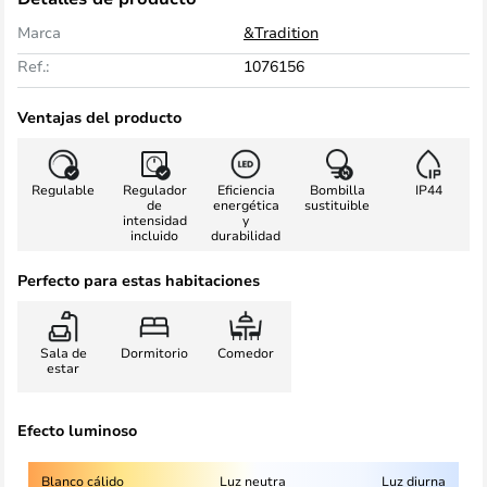
Marca
&Tradition
Ref.:
1076156
Ventajas del producto
Regulable
Regulador
Eficiencia
Bombilla
IP44
de
energética
sustituible
intensidad
y
incluido
durabilidad
Perfecto para estas habitaciones
Sala de
Dormitorio
Comedor
estar
Efecto luminoso
Blanco cálido
Luz neutra
Luz diurna