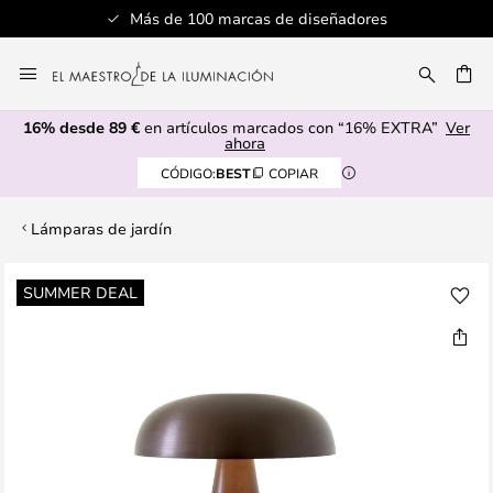
Más de 100 marcas de diseñadores
Ir
al
CAR
contenido
16% desde 89 €
en artículos marcados con “16% EXTRA”
Ver
ahora
CÓDIGO:
BEST
COPIAR
Lámparas de jardín
Saltar
SUMMER DEAL
al
final
de
la
galería
de
imágenes