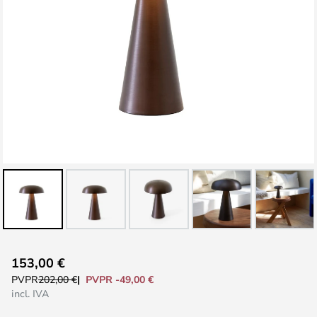
Saltar
153,00 €
al
PVPR -49,00 €
PVPR
202,00 €
comienzo
incl. IVA
de