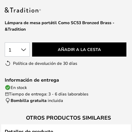
la
galería
de
Lámpara de mesa portátil Como SC53 Bronzed Brass -
imágenes
&Tradition
1
AÑADIR A LA CESTA
Política de devolución de 30 días
Información de entrega
En stock
Tiempo de entrega: 3 - 6 días laborables
Bombilla gratuita
incluida
OTROS PRODUCTOS SIMILARES
Detalles de producto