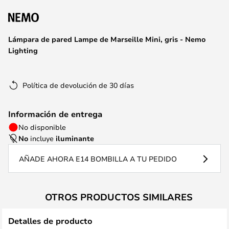
la
galería
de
Lámpara de pared Lampe de Marseille Mini, gris - Nemo
imágenes
Lighting
Política de devolución de 30 días
Información de entrega
No disponible
No
incluye
iluminante
AÑADE AHORA E14 BOMBILLA A TU PEDIDO
OTROS PRODUCTOS SIMILARES
Detalles de producto