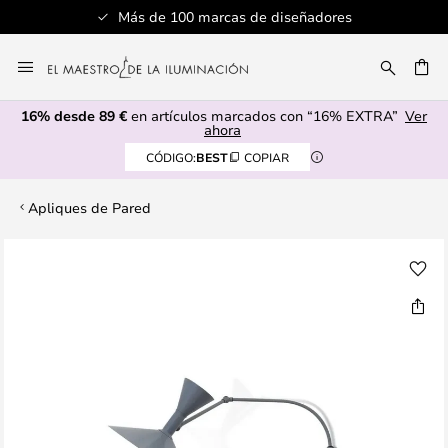
Más de 100 marcas de diseñadores
Ir
al
CAR
contenido
16% desde 89 €
en artículos marcados con “16% EXTRA”
Ver
ahora
CÓDIGO:
BEST
COPIAR
Apliques de Pared
Saltar
al
final
de
la
galería
de
imágenes