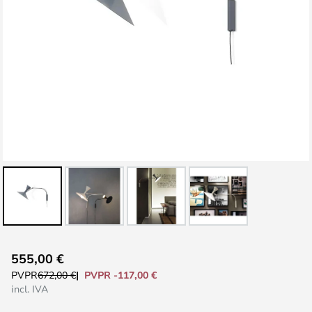
Saltar
555,00 €
al
PVPR -117,00 €
PVPR
672,00 €
comienzo
incl. IVA
de