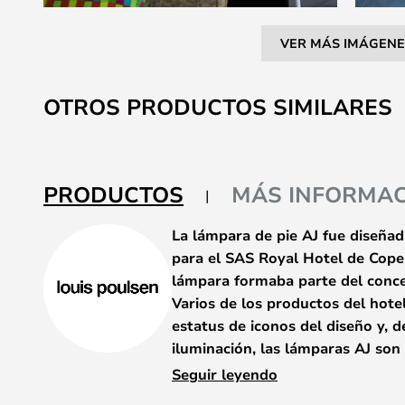
VER MÁS IMÁGENE
Saltar
al
OTROS PRODUCTOS SIMILARES
comienzo
de
la
galería
PRODUCTOS
MÁS INFORMAC
de
imágenes
La lámpara de pie AJ fue diseña
para el SAS Royal Hotel de Cope
lámpara formaba parte del conce
Varios de los productos del hote
estatus de iconos del diseño y, d
iluminación, las lámparas AJ so
el mundo. Con motivo del 50 aniv
Seguir leyendo
familia AJ, se han introducido 5 