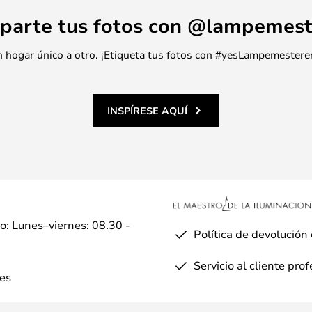
parte tus fotos con @lampemest
 un hogar único a otro. ¡Etiqueta tus fotos con #yesLampemestere
INSPÍRESE AQUÍ
io: Lunes–viernes: 08.30 -
Política de devolución
Servicio al cliente pro
es