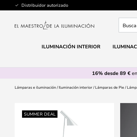
Ir
Distribuidor autorizado
al
contenido
Busca
aquí
tu
lámpar
ILUMINACIÓN INTERIOR
ILUMINAC
16% desde 89 €
en
Lámparas e iluminación
Iluminación interior
Lámparas de Pie
Lámpa
Saltar
al
SUMMER DEAL
final
de