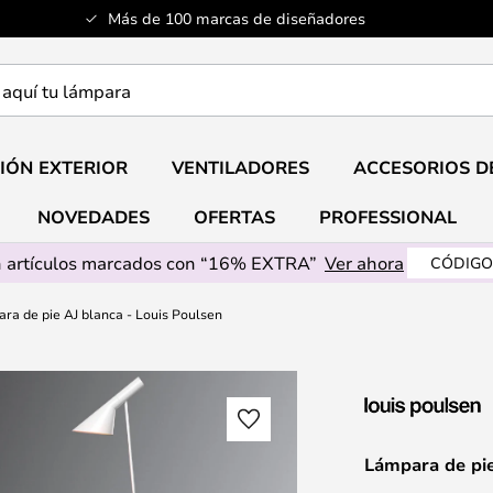
Más de 100 marcas de diseñadores
a
IÓN EXTERIOR
VENTILADORES
ACCESORIOS D
NOVEDADES
OFERTAS
PROFESSIONAL
 artículos marcados con “16% EXTRA”
Ver ahora
CÓDIGO
ra de pie AJ blanca - Louis Poulsen
Lámpara de pie