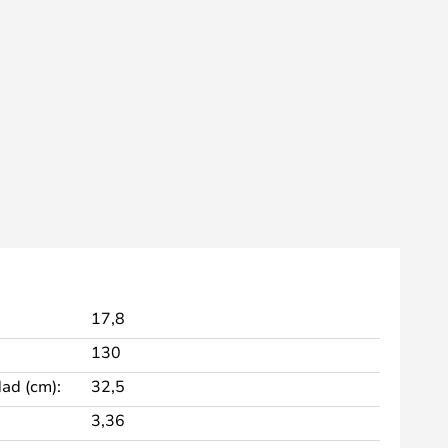
17,8
130
dad (cm):
32,5
3,36