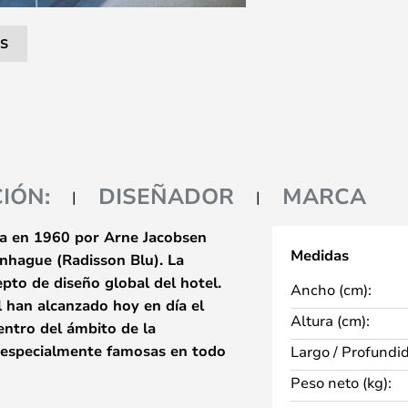
S
IÓN:
DISEÑADOR
MARCA
da en 1960 por Arne Jacobsen
Medidas
nhague (Radisson Blu). La
pto de diseño global del hotel.
Ancho (cm):
l han alcanzado hoy en día el
Altura (cm):
entro del ámbito de la
n especialmente famosas en todo
Largo / Profundi
ersario del lanzamiento de la
Peso neto (kg):
nuevas variantes de color. Los