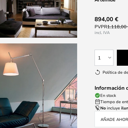
894,00 €
PVPR
1.118,00
incl. IVA
1
Política de d
Información 
En stock
Tiempo de entr
No
incluye
ilu
AÑADE AHORA