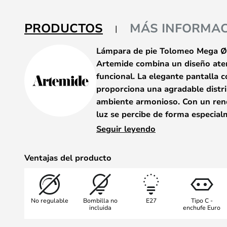
la
galería
PRODUCTOS
MÁS INFORMAC
de
imágenes
Lámpara de pie Tolomeo Mega Ø
Artemide combina un diseño ate
funcional. La elegante pantalla
proporciona una agradable distri
ambiente armonioso. Con un rend
luz se percibe de forma especial
que la hace ideal para su uso en 
Seguir leyendo
fabricación y su cuidado diseño 
elegante elemento decorativo en 
Ventajas del producto
Una característica especial de est
de beneficiarse de la garantía de
No regulable
Bombilla no
E27
Tipo C -
la lámpara se registre en un plazo
incluida
enchufe Euro
de compra. Esta combinación de ca