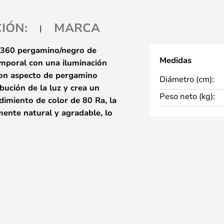
IÓN:
MARCA
360 pergamino/negro de
Medidas
mporal con una iluminación
 con aspecto de pergamino
Diámetro (cm):
bución de la luz y crea un
Peso neto (kg):
imiento de color de 80 Ra, la
mente natural y agradable, lo
el salón. La alta calidad de su
convierten a esta lámpara en un
cualquier estancia.
a lámpara de pie es la posibilidad
 5 años de Artemide, siempre que
 de dos meses a partir de la fecha
lidad, diseño y funcionalidad