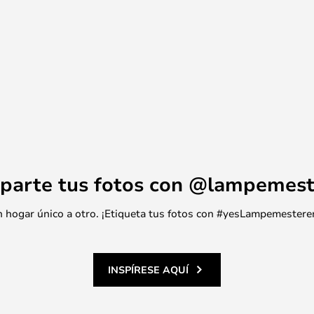
eo Mega sea una opción ideal
igentes.
parte tus fotos con @lampemest
 un hogar único a otro. ¡Etiqueta tus fotos con #yesLampemestere
INSPÍRESE AQUÍ