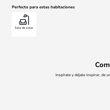
hace que la lámpara de pie Tolom
Perfecto para estas habitaciones
para soluciones de iluminación ex
Sala de estar
Com
Inspírate y déjate inspirar, de