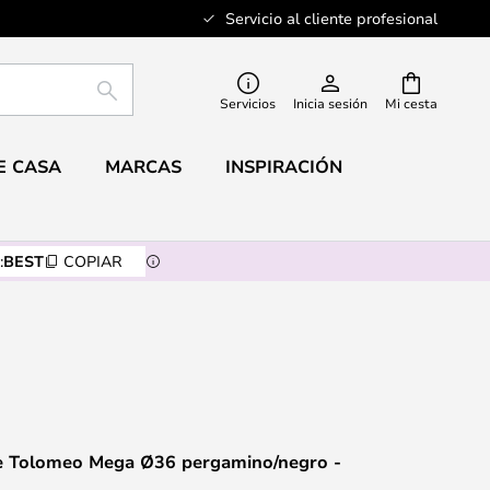
Servicio al cliente profesional
BUSCAR
Servicios
Inicia sesión
Mi cesta
E CASA
MARCAS
INSPIRACIÓN
:
BEST
COPIAR
e Tolomeo Mega Ø36 pergamino/negro -