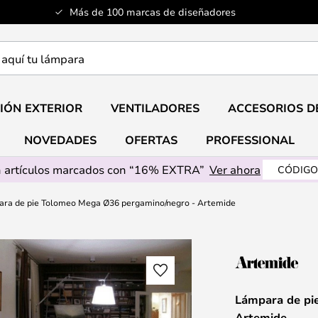
Más de 100 marcas de diseñadores
a
IÓN EXTERIOR
VENTILADORES
ACCESORIOS D
NOVEDADES
OFERTAS
PROFESSIONAL
 artículos marcados con “16% EXTRA”
Ver ahora
CÓDIGO
ra de pie Tolomeo Mega Ø36 pergamino/negro - Artemide
Lámpara de pi
Artemide