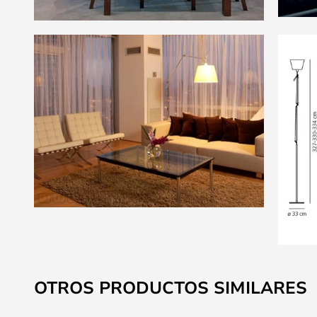
Saltar
al
OTROS PRODUCTOS SIMILARES
comienzo
de