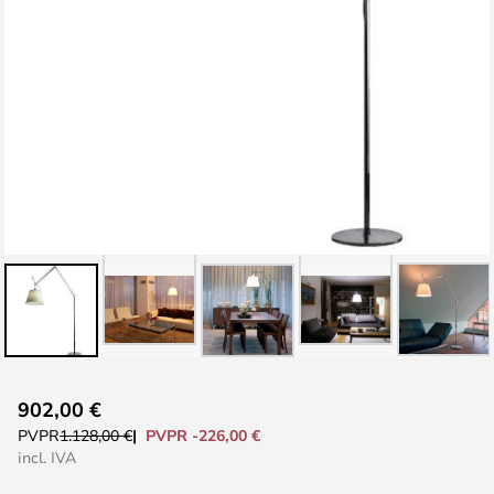
Saltar
902,00 €
al
PVPR -226,00 €
PVPR
1.128,00 €
comienzo
incl. IVA
de