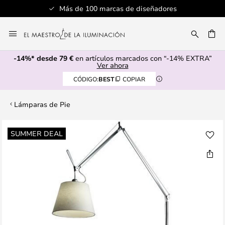
Más de 100 marcas de diseñadores
Ir
al
CAR
contenido
-14%* desde 79 €
en artículos marcados con “-14% EXTRA”
Ver ahora
CÓDIGO:
BEST
COPIAR
Lámparas de Pie
Saltar
SUMMER DEAL
al
final
de
la
galería
de
imágenes