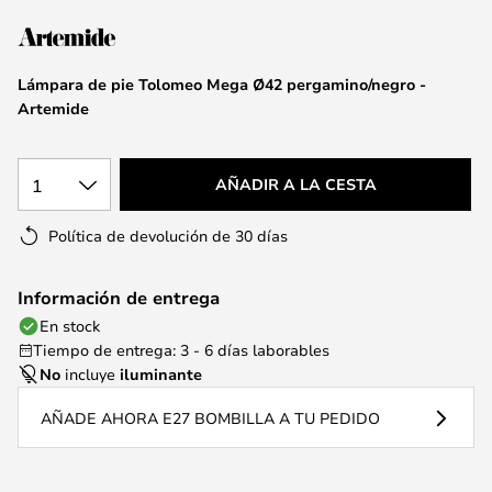
la
galería
de
Lámpara de pie Tolomeo Mega Ø42 pergamino/negro -
imágenes
Artemide
1
AÑADIR A LA CESTA
Política de devolución de 30 días
Información de entrega
En stock
Tiempo de entrega: 3 - 6 días laborables
No
incluye
iluminante
AÑADE AHORA E27 BOMBILLA A TU PEDIDO