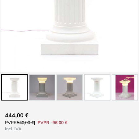
Saltar
444,00 €
al
PVPR -96,00 €
PVPR
540,00 €
comienzo
incl. IVA
de