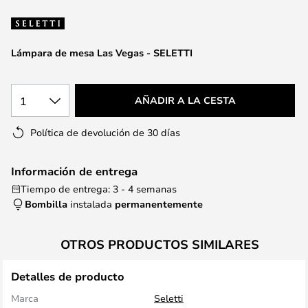
la
galería
de
Lámpara de mesa Las Vegas - SELETTI
imágenes
1
AÑADIR A LA CESTA
Política de devolución de 30 días
Información de entrega
Tiempo de entrega: 3 - 4 semanas
Bombilla
instalada
permanentemente
OTROS PRODUCTOS SIMILARES
Detalles de producto
Marca
Seletti