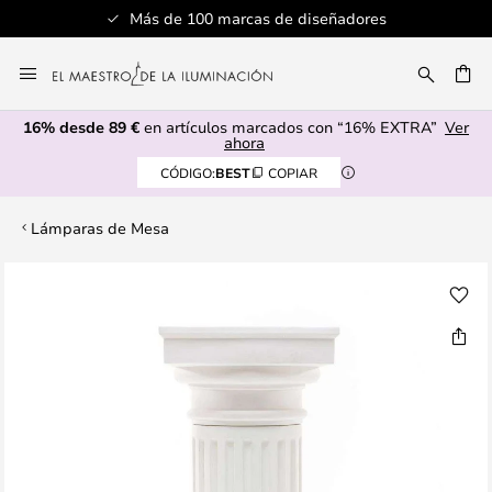
Más de 100 marcas de diseñadores
Ir
al
CAR
contenido
16% desde 89 €
en artículos marcados con “16% EXTRA”
Ver
ahora
CÓDIGO:
BEST
COPIAR
Lámparas de Mesa
Saltar
al
final
de
la
galería
de
imágenes