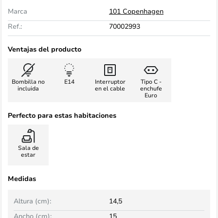
Marca
101 Copenhagen
Ref.:
70002993
Ventajas del producto
Bombilla no
E14
Interruptor
Tipo C -
incluida
en el cable
enchufe
Euro
Perfecto para estas habitaciones
Sala de
estar
Medidas
Altura (cm):
14,5
Ancho (cm):
15