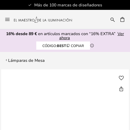
Más de 100 marcas de diseñadores
Ir
al
CAR
contenido
16% desde 89 €
en artículos marcados con “16% EXTRA”
Ver
ahora
CÓDIGO:
BEST
COPIAR
Lámparas de Mesa
Saltar
al
final
de
la
galería
de
imágenes