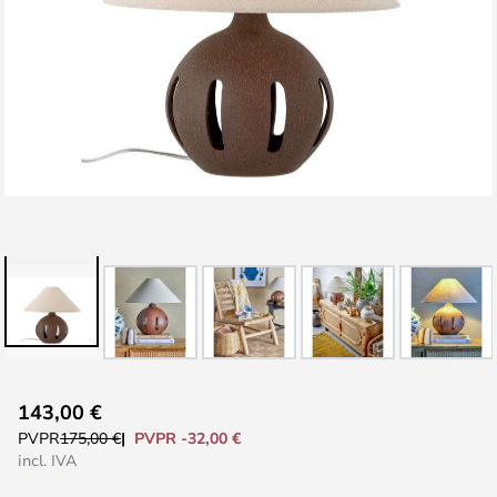
Saltar
143,00 €
al
PVPR -32,00 €
PVPR
175,00 €
comienzo
incl. IVA
de