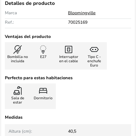
Detalles de producto
Marca
Bloomingville
Ref.:
70025169
Ventajas del producto
Bombilla no
E27
Interruptor
Tipo C -
incluida
en el cable
enchufe
Euro
Perfecto para estas habitaciones
Sala de
Dormitorio
estar
Medidas
Altura (cm):
40,5