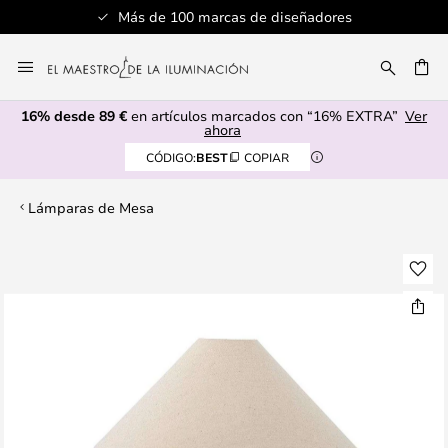
Más de 100 marcas de diseñadores
Ir
al
CAR
contenido
16% desde 89 €
en artículos marcados con “16% EXTRA”
Ver
ahora
CÓDIGO:
BEST
COPIAR
Lámparas de Mesa
Saltar
al
final
de
la
galería
de
imágenes