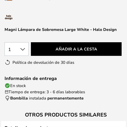
la
galería
de
imágenes
Magni Lámpara de Sobremesa Large White - Halo Design
1
AÑADIR A LA CESTA
Política de devolución de 30 días
Información de entrega
En stock
Tiempo de entrega: 3 - 6 días laborables
Bombilla
instalada
permanentemente
OTROS PRODUCTOS SIMILARES