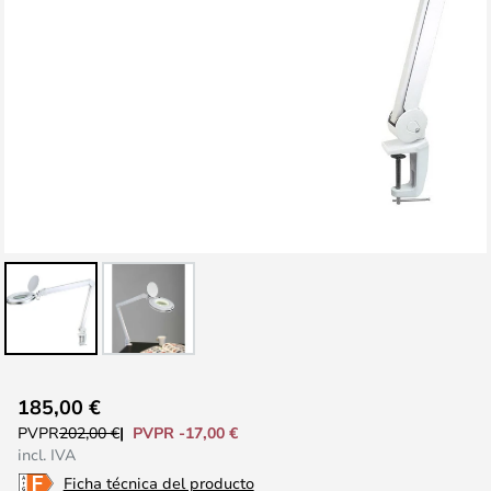
Saltar
185,00 €
al
PVPR -17,00 €
PVPR
202,00 €
comienzo
incl. IVA
de
Ficha técnica del producto