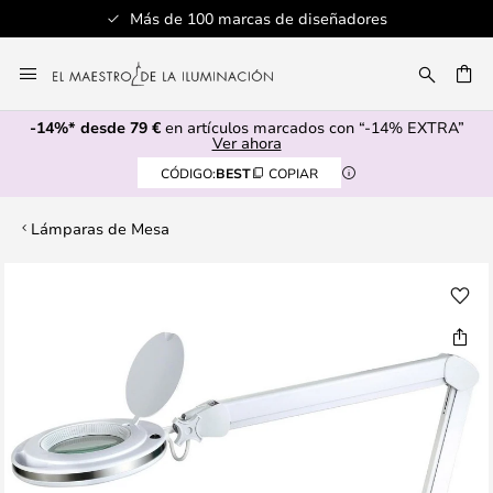
Más de 100 marcas de diseñadores
Ir
al
CAR
contenido
-14%* desde 79 €
en artículos marcados con “-14% EXTRA”
Ver ahora
CÓDIGO:
BEST
COPIAR
Lámparas de Mesa
Saltar
al
final
de
la
galería
de
imágenes