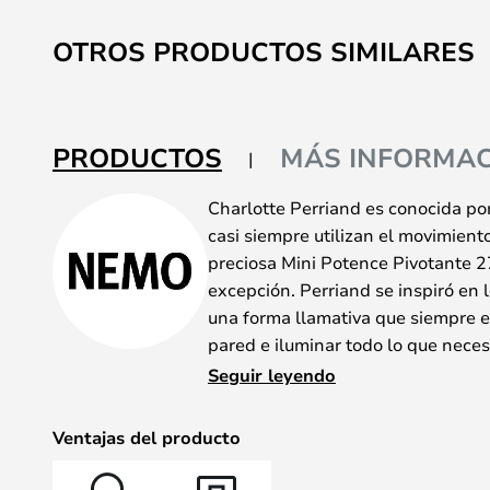
OTROS PRODUCTOS SIMILARES
PRODUCTOS
MÁS INFORMAC
Charlotte Perriand es conocida po
casi siempre utilizan el movimiento 
preciosa Mini Potence Pivotante 
excepción. Perriand se inspiró en l
una forma llamativa que siempre es
pared e iluminar todo lo que necesi
La lámpara está disponible en ver
Seguir leyendo
que seguro que hay un modelo que
lámpara grande utiliza una bombil
Ventajas del producto
Recuerde comprar una bombilla at
con un atenuador en el cable