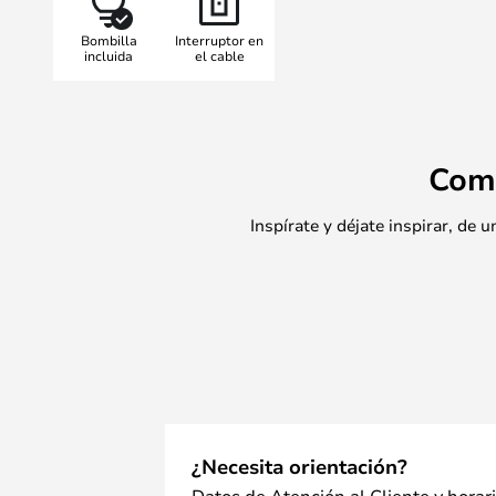
Bombilla
Interruptor en
incluida
el cable
Com
Inspírate y déjate inspirar, de
¿Necesita orientación?
Datos de Atención al Cliente y horar