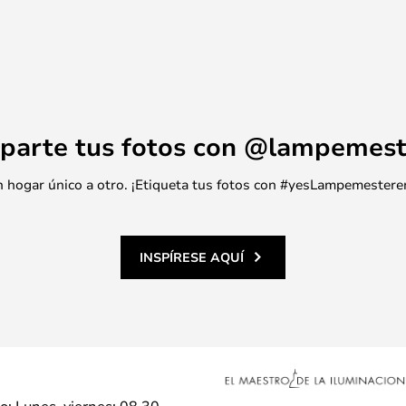
parte tus fotos con @lampemest
 un hogar único a otro. ¡Etiqueta tus fotos con #yesLampemestere
INSPÍRESE AQUÍ
io: Lunes–viernes: 08.30 -