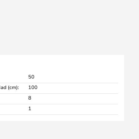
50
dad (cm):
100
8
1