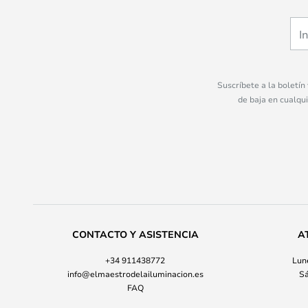
Suscríbete a la boletín
de baja en cualqu
CONTACTO Y ASISTENCIA
A
+34 911438772
Lune
info@elmaestrodelailuminacion.es
Sá
FAQ