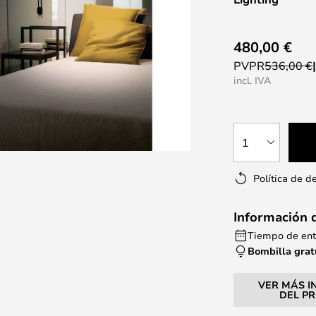
480,00 €
PVPR
536,00 €
incl. IVA
1
Política de d
Información 
Tiempo de ent
Bombilla grat
VER MÁS I
DEL P