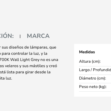
IÓN:
MARCA
r sus diseños de lámparas, que
Medidas
para controlar la luz, y la
2700K Wall Light Grey no es una
Altura (cm):
os veleros y sus mástiles y creó
Largo / Profundi
tá lista para girar desde la
ta luz.
Diámetro (cm):
sión grande y pequeña, por lo
Peso neto (kg):
 se adapta a su hogar. La
la E27 y la pequeña una G9.
enuable, ya que la lámpara viene