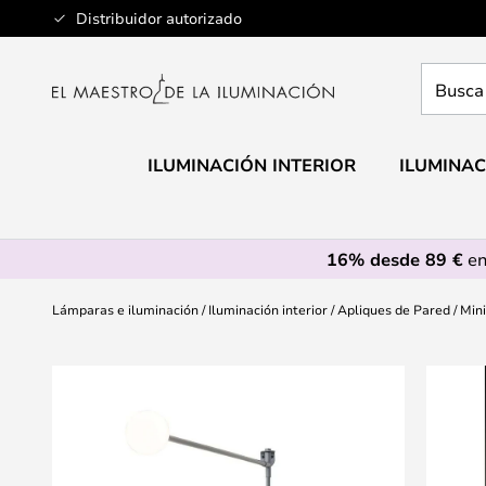
Ir
Distribuidor autorizado
al
contenido
Busca
aquí
tu
lámpar
ILUMINACIÓN INTERIOR
ILUMINAC
16% desde 89 €
en
Lámparas e iluminación
Iluminación interior
Apliques de Pared
Mini
Saltar
al
final
de