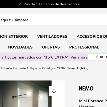
Más de 100 marcas de diseñadores
a
IÓN EXTERIOR
VENTILADORES
ACCESORIOS D
NOVEDADES
OFERTAS
PROFESSIONAL
 artículos marcados con “16% EXTRA”
Ver ahora
CÓDIGO
 Potence Pivotante Aplique de Pared gris, 2700K - Nemo Lighting
Mini Potence P
Lighting