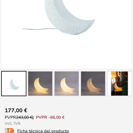
Saltar
177,00 €
al
PVPR -66,00 €
PVPR
243,00 €
comienzo
incl. IVA
de
Ficha técnica del producto