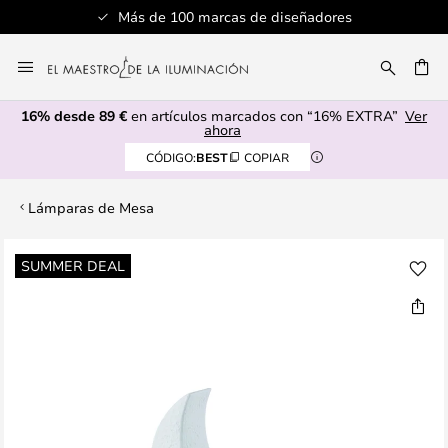
Más de 100 marcas de diseñadores
Ir
al
CAR
contenido
16% desde 89 €
en artículos marcados con “16% EXTRA”
Ver
ahora
CÓDIGO:
BEST
COPIAR
Lámparas de Mesa
Saltar
SUMMER DEAL
al
final
de
la
galería
de
imágenes