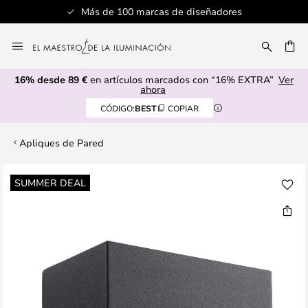
Más de 100 marcas de diseñadores
Ir
al
CAR
contenido
16% desde 89 €
en artículos marcados con “16% EXTRA”
Ver
ahora
CÓDIGO:
BEST
COPIAR
Apliques de Pared
Saltar
SUMMER DEAL
al
final
de
la
galería
de
imágenes