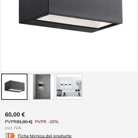
Saltar
60,00 €
al
PVPR -26%
PVPR
81,00 €
comienzo
incl. IVA
de
Ficha técnica del producto