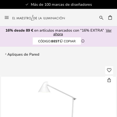
Más de 100 marcas de diseñadores
Ir
al
CAR
contenido
16% desde 89 €
en artículos marcados con “16% EXTRA”
Ver
ahora
CÓDIGO:
BEST
COPIAR
Apliques de Pared
Saltar
al
final
de
la
galería
de
imágenes