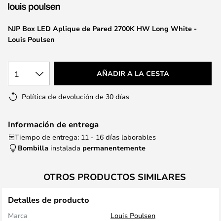
la
galería
de
NJP Box LED Aplique de Pared 2700K HW Long White -
imágenes
Louis Poulsen
1
AÑADIR A LA CESTA
Política de devolución de 30 días
Información de entrega
Tiempo de entrega: 11 - 16 días laborables
Bombilla
instalada
permanentemente
OTROS PRODUCTOS SIMILARES
Detalles de producto
Marca
Louis Poulsen