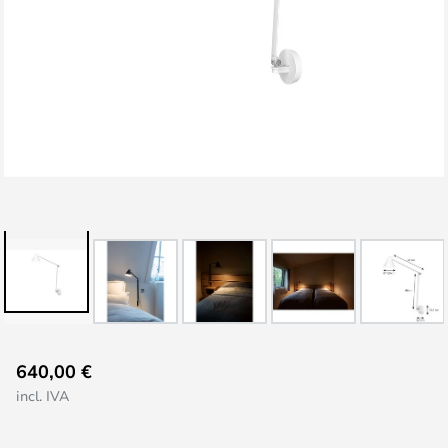
Saltar
640,00 €
al
incl. IVA
comienzo
de