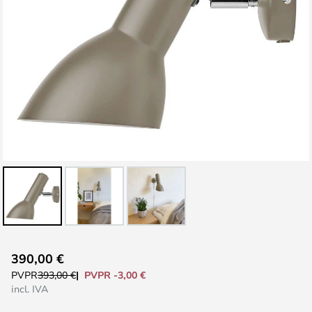
Saltar
390,00 €
al
PVPR -3,00 €
PVPR
393,00 €
comienzo
incl. IVA
de