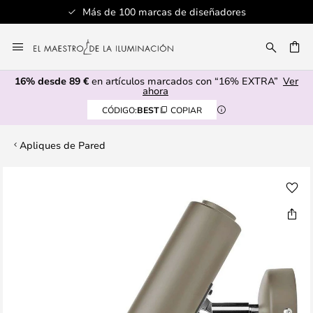
Más de 100 marcas de diseñadores
Ir
al
CAR
contenido
16% desde 89 €
en artículos marcados con “16% EXTRA”
Ver
ahora
CÓDIGO:
BEST
COPIAR
Apliques de Pared
Saltar
al
final
de
la
galería
de
imágenes