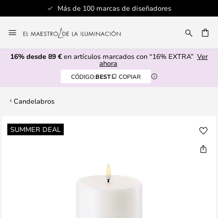
Más de 100 marcas de diseñadores
Ir
al
CAR
contenido
16% desde 89 €
en artículos marcados con “16% EXTRA”
Ver
ahora
CÓDIGO:
BEST
COPIAR
Candelabros
Saltar
SUMMER DEAL
al
final
de
la
galería
de
imágenes