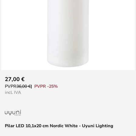
Saltar
27,00 €
al
PVPR -25%
PVPR
36,00 €
comienzo
incl. IVA
de
la
galería
de
Pilar LED 10,1x20 cm Nordic White - Uyuni Lighting
imágenes