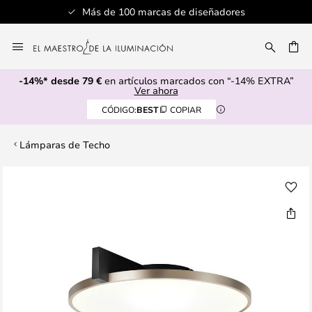
Más de 100 marcas de diseñadores
Ir
al
CAR
contenido
-14%* desde 79 €
en artículos marcados con “-14% EXTRA”
Ver ahora
CÓDIGO:
BEST
COPIAR
Lámparas de Techo
Saltar
al
final
de
la
galería
de
imágenes