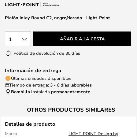
la
galería
de
Plafón Inlay Round C2, negro/dorado - Light-Point
imágenes
1
AÑADIR A LA CESTA
Política de devolución de 30 días
Información de entrega
Últimas unidades disponibles
Tiempo de entrega: 3 - 6 días laborables
Bombilla
instalada
permanentemente
OTROS PRODUCTOS SIMILARES
Detalles de producto
Marca
LIGHT-POINT Design by