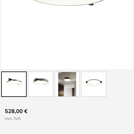
Saltar
528,00 €
al
incl. IVA
comienzo
de