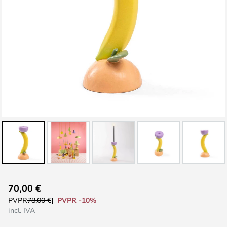
Saltar
70,00 €
al
PVPR -10%
PVPR
78,00 €
comienzo
incl. IVA
de