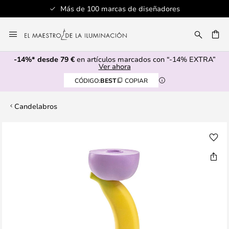
Más de 100 marcas de diseñadores
Ir
al
CAR
contenido
-14%* desde 79 €
en artículos marcados con “-14% EXTRA”
Ver ahora
CÓDIGO:
BEST
COPIAR
Candelabros
Saltar
al
final
de
la
galería
de
imágenes