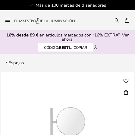
Más de 100 marcas de diseñadores
Ir
al
CAR
contenido
16% desde 89 €
en artículos marcados con “16% EXTRA”
Ver
ahora
CÓDIGO:
BEST
COPIAR
Espejos
Saltar
al
final
de
la
galería
de
imágenes