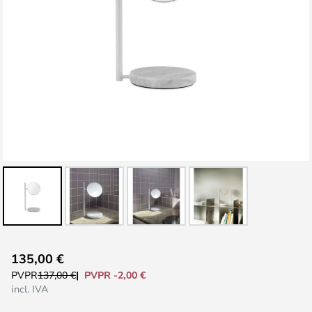
Saltar
135,00 €
al
PVPR -2,00 €
PVPR
137,00 €
comienzo
incl. IVA
de