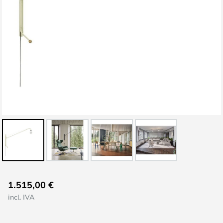
Saltar
1.515,00 €
al
incl. IVA
comienzo
de