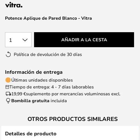
la
galería
de
Potence Aplique de Pared Blanco - Vitra
imágenes
1
AÑADIR A LA CESTA
Política de devolución de 30 días
Información de entrega
Últimas unidades disponibles
Tiempo de entrega: 4 - 7 días laborables
19,99 €
suplemento por mercancías voluminosas excl.
Bombilla gratuita
incluida
OTROS PRODUCTOS SIMILARES
Detalles de producto