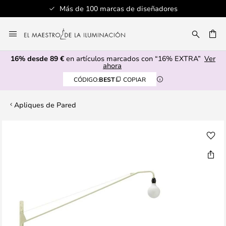
Más de 100 marcas de diseñadores
Ir
al
CAR
contenido
16% desde 89 €
en artículos marcados con “16% EXTRA”
Ver
ahora
CÓDIGO:
BEST
COPIAR
Apliques de Pared
Saltar
al
final
de
la
galería
de
imágenes