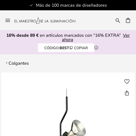
Más de 100 marcas de diseñadores
Ir
al
CAR
contenido
16% desde 89 €
en artículos marcados con “16% EXTRA”
Ver
ahora
CÓDIGO:
BEST
COPIAR
Colgantes
Saltar
al
final
de
la
galería
de
imágenes