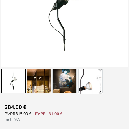
Saltar
284,00 €
al
PVPR -31,00 €
PVPR
315,00 €
comienzo
incl. IVA
de