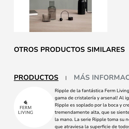
Saltar
al
OTROS PRODUCTOS SIMILARES
comienzo
de
la
galería
PRODUCTOS
MÁS INFORMAC
de
imágenes
Ripple de la fantástica Ferm Livin
gama de cristalería y arsenal! Al ig
Ripple es soplado por la boca y cr
tremendamente alta, que se siente
la mano. La serie Ripple toma su n
que atraviesa la superficie de todo