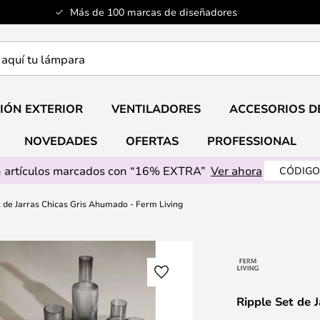
Más de 100 marcas de diseñadores
a
IÓN EXTERIOR
VENTILADORES
ACCESORIOS D
NOVEDADES
OFERTAS
PROFESSIONAL
 artículos marcados con “16% EXTRA”
Ver ahora
CÓDIGO
t de Jarras Chicas Gris Ahumado - Ferm Living
Ripple Set de 