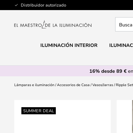
Ir
Distribuidor autorizado
al
contenido
Busca
aquí
tu
lámpar
ILUMINACIÓN INTERIOR
ILUMINAC
16% desde 89 €
en
Lámparas e iluminación
Accesorios de Casa
Vasos/Jarras
Ripple Se
Saltar
al
SUMMER DEAL
final
de