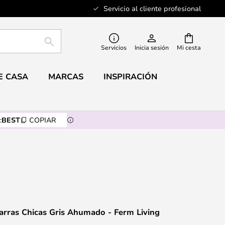
Servicio al cliente profesional
BUSCAR
Servicios
Inicia sesión
Mi cesta
E CASA
MARCAS
INSPIRACIÓN
:
BEST
COPIAR
Jarras Chicas Gris Ahumado - Ferm Living