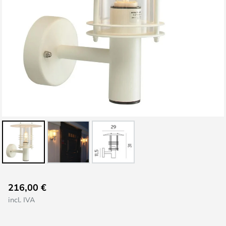
Saltar
216,00 €
al
incl. IVA
comienzo
de