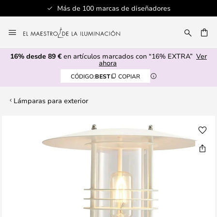
Más de 100 marcas de diseñadores
Ir
al
CAR
contenido
16% desde 89 €
en artículos marcados con “16% EXTRA”
Ver
ahora
CÓDIGO:
BEST
COPIAR
Lámparas para exterior
Saltar
al
final
de
la
galería
de
imágenes