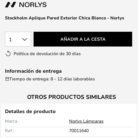
la
galería
de
Stockholm Aplique Pared Exterior Chica Blanco - Norlys
imágenes
1
AÑADIR A LA CESTA
Política de devolución de 30 días
Información de entrega
Tiempo de entrega: 8 - 12 días laborables
OTROS PRODUCTOS SIMILARES
Detalles de producto
Marca
Norlys Lámparas
Ref.:
70011640