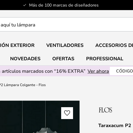
Más de 100 marcas de diseñadores
a
IÓN EXTERIOR
VENTILADORES
ACCESORIOS D
NOVEDADES
OFERTAS
PROFESSIONAL
 artículos marcados con “16% EXTRA”
Ver ahora
CÓDIGO
2 Lámpara Colgante - Flos
Taraxacum P2 