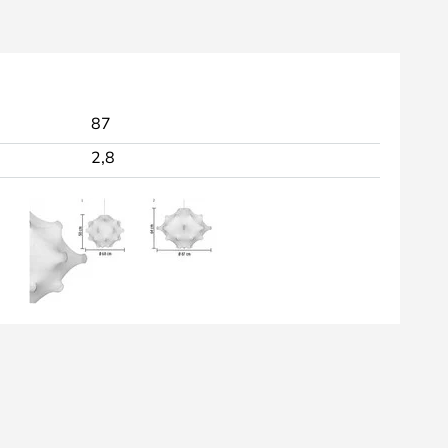
87
2,8