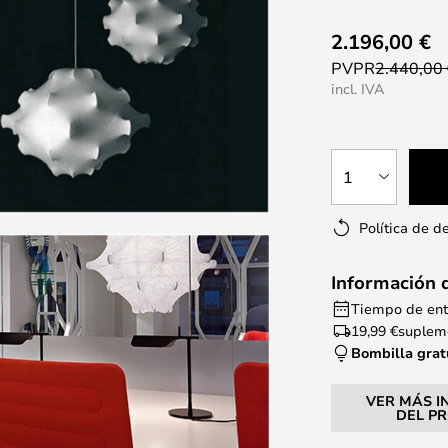
2.196,00 €
PVPR
2.440,00
incl. IVA
1
Política de d
Información 
Tiempo de entr
19,99 €
supleme
Bombilla grat
VER MÁS I
DEL P