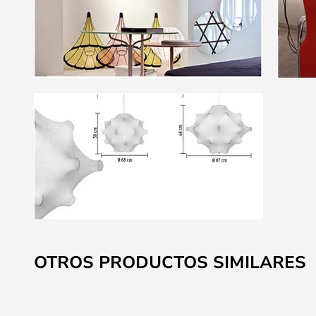
Saltar
al
OTROS PRODUCTOS SIMILARES
comienzo
de
la