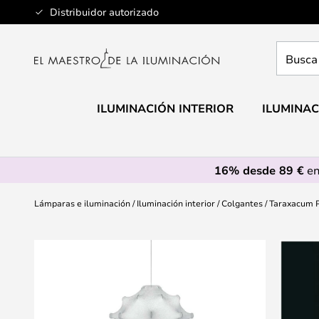
Ir
Distribuidor autorizado
al
contenido
Busca
aquí
tu
lámpar
ILUMINACIÓN INTERIOR
ILUMINAC
16% desde 89 €
en
Lámparas e iluminación
Iluminación interior
Colgantes
Taraxacum P
Saltar
al
final
de