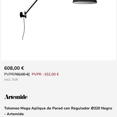
Saltar
608,00 €
al
PVPR -152,00 €
PVPR
760,00 €
comienzo
incl. IVA
de
la
galería
de
Tolomeo Mega Aplique de Pared con Regulador Ø320 Negro
imágenes
- Artemide