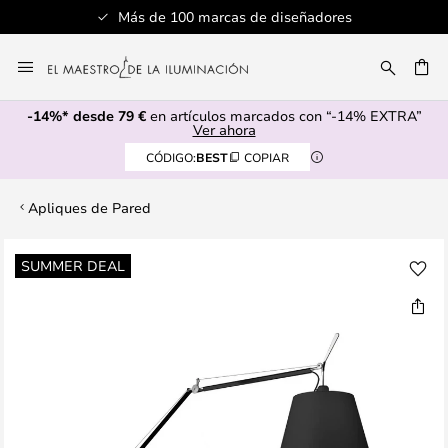
Más de 100 marcas de diseñadores
Ir
al
CAR
contenido
-14%* desde 79 €
en artículos marcados con “-14% EXTRA”
Ver ahora
CÓDIGO:
BEST
COPIAR
Apliques de Pared
Saltar
SUMMER DEAL
al
final
de
la
galería
de
imágenes