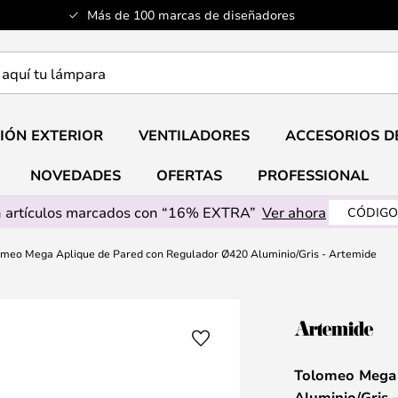
Más de 100 marcas de diseñadores
a
IÓN EXTERIOR
VENTILADORES
ACCESORIOS D
NOVEDADES
OFERTAS
PROFESSIONAL
 artículos marcados con “16% EXTRA”
Ver ahora
CÓDIGO
omeo Mega Aplique de Pared con Regulador Ø420 Aluminio/Gris - Artemide
Tolomeo Mega 
Aluminio/Gris 