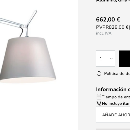
662,00 €
PVPR
828,00 €
incl. IVA
1
Política de d
Información 
Tiempo de ent
No
incluye
ilu
AÑADE AHORA