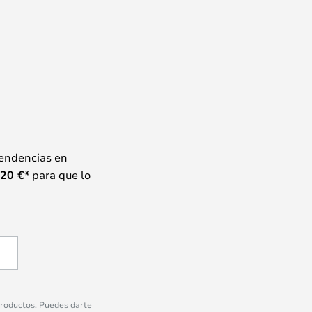
tendencias en
20
€*
para que lo
 productos. Puedes darte