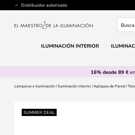
Ir
Distribuidor autorizado
al
contenido
Busca
aquí
tu
lámpar
ILUMINACIÓN INTERIOR
ILUMINAC
16% desde 89 €
en
Lámparas e iluminación
Iluminación interior
Apliques de Pared
Tol
Saltar
al
SUMMER DEAL
final
de