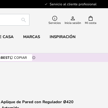
Servicio al cliente profesional
BUSCAR
Servicios
Inicia sesión
Mi cesta
E CASA
MARCAS
INSPIRACIÓN
:
BEST
COPIAR
Aplique de Pared con Regulador Ø420
- Artemide