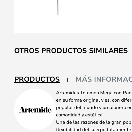
Saltar
al
OTROS PRODUCTOS SIMILARES
comienzo
de
la
galería
PRODUCTOS
MÁS INFORMAC
de
imágenes
Artemides Tolomeo Mega con Panta
en su forma original y es, con dife
popular del mundo y un pionero en
comodidad y estética.
Una de las razones de la gran pop
flexibilidad del cuerpo totalment